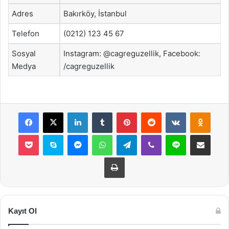
Adres
Bakırköy, İstanbul
Telefon
(0212) 123 45 67
Sosyal
Instagram: @cagreguzellik, Facebook:
Medya
/cagreguzellik
Facebook
X
LinkedIn
Tumblr
Pinterest
Reddit
VKontakte
Odnok
Pocket
Skype
Messenger
WhatsApp
Telegram
Viber
Line
E-Posta ile payla
Yazdır
Kayıt Ol