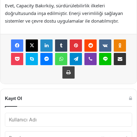
Evet, Capacity Bakırköy, sürdürülebilirlik ilkeleri
doğrultusunda inşa edilmiştir. Enerji verimliliği sağlayan
sistemler ve çevre dostu uygulamalar ile donatılmıştır.
Facebook
X
LinkedIn
Tumblr
Pinterest
Reddit
VKontakte
Odnok
Pocket
Skype
Messenger
WhatsApp
Telegram
Viber
Line
E-Posta ile payla
Yazdır
Kayıt Ol