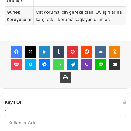
Ürünleri
Güneş
Cilt koruma için gerekli olan, UV ışınlarına
Koruyucular
karşı etkili koruma sağlayan ürünler.
Facebook
X
LinkedIn
Tumblr
Pinterest
Reddit
VKontakte
Odnok
Pocket
Skype
Messenger
WhatsApp
Telegram
Viber
Line
E-Posta ile payla
Yazdır
Kayıt Ol