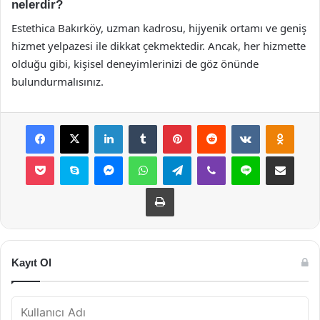
nelerdir?
Estethica Bakırköy, uzman kadrosu, hijyenik ortamı ve geniş
hizmet yelpazesi ile dikkat çekmektedir. Ancak, her hizmette
olduğu gibi, kişisel deneyimlerinizi de göz önünde
bulundurmalısınız.
Facebook
X
LinkedIn
Tumblr
Pinterest
Reddit
VKontakte
Odnok
Pocket
Skype
Messenger
WhatsApp
Telegram
Viber
Line
E-Posta ile payla
Yazdır
Kayıt Ol