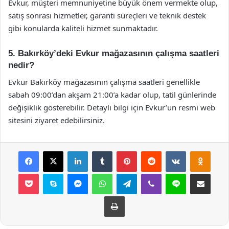
Evkur, müşteri memnuniyetine büyük önem vermekte olup,
satış sonrası hizmetler, garanti süreçleri ve teknik destek
gibi konularda kaliteli hizmet sunmaktadır.
5. Bakırköy’deki Evkur mağazasının çalışma saatleri
nedir?
Evkur Bakırköy mağazasının çalışma saatleri genellikle
sabah 09:00’dan akşam 21:00’a kadar olup, tatil günlerinde
değişiklik gösterebilir. Detaylı bilgi için Evkur’un resmi web
sitesini ziyaret edebilirsiniz.
Facebook
X
LinkedIn
Tumblr
Pinterest
Reddit
VKontakte
Odnok
Pocket
Skype
Messenger
WhatsApp
Telegram
Viber
Line
E-Posta ile payla
Yazdır