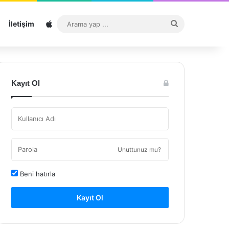
Sitemap
Arama
İletişim
yap
...
Kayıt Ol
Unuttunuz mu?
Beni hatırla
Kayıt Ol