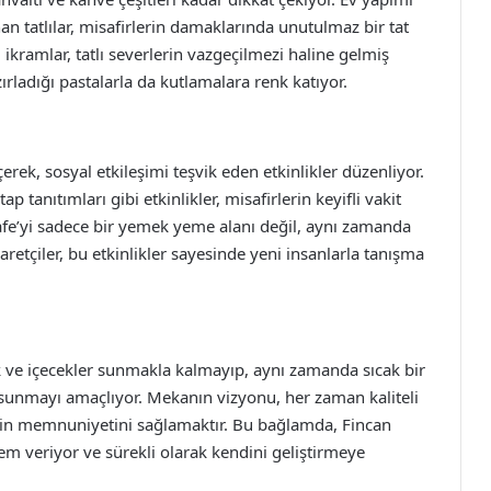
anan tatlılar, misafirlerin damaklarında unutulmaz bir tat
i ikramlar, tatlı severlerin vazgeçilmezi haline gelmiş
rladığı pastalarla da kutlamalara renk katıyor.
rek, sosyal etkileşimi teşvik eden etkinlikler düzenliyor.
p tanıtımları gibi etkinlikler, misafirlerin keyifli vakit
 Cafe’yi sadece bir yemek yeme alanı değil, aynı zamanda
aretçiler, bu etkinlikler sayesinde yeni insanlarla tanışma
ek ve içecekler sunmakla kalmayıp, aynı zamanda sıcak bir
ı sunmayı amaçlıyor. Mekanın vizyonu, her zaman kaliteli
inin memnuniyetini sağlamaktır. Bu bağlamda, Fincan
nem veriyor ve sürekli olarak kendini geliştirmeye