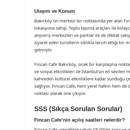
Ulaşım ve Konum
Bakırköy’ün merkezi bir noktasında yer alan Finc
lokasyona sahip. Toplu taşıma araçları ile kola
alışveriş merkezleri ve parklar ile de dikkat çek
ziyaret eden turistlerin sıklıkla tercih ettiği bi
gelmiştir.
Fincan Cafe Bakırköy, sıcak bir karşılaşma nokta
ve sosyal etkinlikleri ile İstanbul’un en sevilen 
kahveden kültürel etkinliklere kadar sunduğu çeşi
sağlıyor. Fincan Cafe, hem yerel halkın hem de zi
noktası olarak öne çıkıyor.
SSS (Sıkça Sorulan Sorular)
Fincan Cafe’nin açılış saatleri nelerdir?
Fincan Cafe, genellikle sabah 08:00’de açılır v