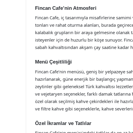
Fincan Cafe’nin Atmosferi
Fincan Cafe, iç tasarımıyla misafirlerine samimi
tonları ve rahat oturma alanları, burada geçirece
kalabalık grupların bir araya gelmesine olanak 
isteyenler için de huzurlu bir köşe sunuyor. Fin
sabah kahvaltısından akşam çay saatine kadar her
Menü Çeşitliliği
Fincan Cafe’nin menüsü, geniş bir yelpazeye sah
hazırlanarak, güne enerjik bir başlangıç yapmanı
zeytinler gibi geleneksel Türk kahvaltısı lezzetler
ve vejetaryen seçenekler, farklı damak tatlarına 
özel olarak seçilmiş kahve çekirdekleri ile hazır
ve filtre kahve gibi seçeneklerle, kahve severlerin
Özel İkramlar ve Tatlılar
Fincan Cafe’nin menüsündeki tatlılar da en az kah