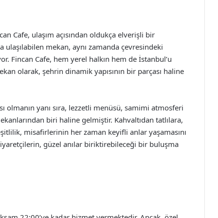
an Cafe, ulaşım açısından oldukça elverişli bir
yca ulaşılabilen mekan, aynı zamanda çevresindeki
iyor. Fincan Cafe, hem yerel halkın hem de İstanbul’u
r mekan olarak, şehrin dinamik yapısının bir parçası haline
sı olmanın yanı sıra, lezzetli menüsü, samimi atmosferi
mekanlarından biri haline gelmiştir. Kahvaltıdan tatlılara,
tlilik, misafirlerinin her zaman keyifli anlar yaşamasını
yaretçilerin, güzel anılar biriktirebileceği bir buluşma
e akşam 22:00’ye kadar hizmet vermektedir. Ancak, özel