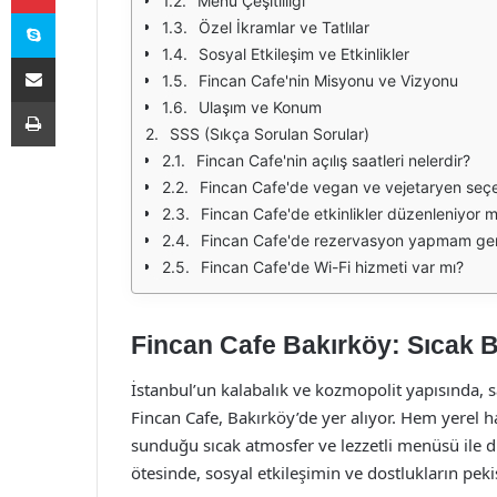
Menü Çeşitliliği
Skype
Özel İkramlar ve Tatlılar
Sosyal Etkileşim ve Etkinlikler
E-Posta ile paylaş
Fincan Cafe'nin Misyonu ve Vizyonu
Yazdır
Ulaşım ve Konum
SSS (Sıkça Sorulan Sorular)
Fincan Cafe'nin açılış saatleri nelerdir?
Fincan Cafe'de vegan ve vejetaryen seçe
Fincan Cafe'de etkinlikler düzenleniyor 
Fincan Cafe'de rezervasyon yapmam ge
Fincan Cafe'de Wi-Fi hizmeti var mı?
Fincan Cafe Bakırköy: Sıcak B
İstanbul’un kalabalık ve kozmopolit yapısında, s
Fincan Cafe, Bakırköy’de yer alıyor. Hem yerel ha
sunduğu sıcak atmosfer ve lezzetli menüsü ile di
ötesinde, sosyal etkileşimin ve dostlukların peki