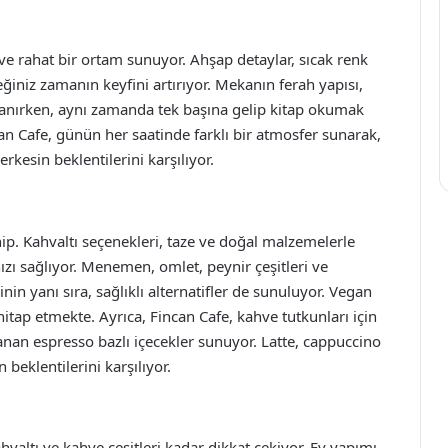
 ve rahat bir ortam sunuyor. Ahşap detaylar, sıcak renk
ğiniz zamanın keyfini artırıyor. Mekanın ferah yapısı,
tanırken, aynı zamanda tek başına gelip kitap okumak
can Cafe, günün her saatinde farklı bir atmosfer sunarak,
kesin beklentilerini karşılıyor.
ip. Kahvaltı seçenekleri, taze ve doğal malzemelerle
zı sağlıyor. Menemen, omlet, peynir çeşitleri ve
inin yanı sıra, sağlıklı alternatifler de sunuluyor. Vegan
hitap etmekte. Ayrıca, Fincan Cafe, kahve tutkunları için
lanan espresso bazlı içecekler sunuyor. Latte, cappuccino
 beklentilerini karşılıyor.
valtı ve kahve çeşitleri kadar dikkat çekiyor. Ev yapımı