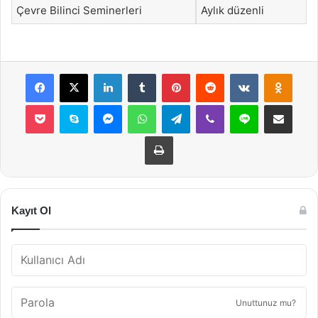
Çevre Bilinci Seminerleri
Aylık düzenli
Facebook
X
LinkedIn
Tumblr
Pinterest
Reddit
VKontakte
Odnok
Pocket
Skype
Messenger
WhatsApp
Telegram
Viber
Line
E-Posta ile payla
Yazdır
Kayıt Ol
Unuttunuz mu?