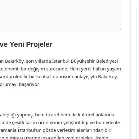
ve Yeni Projeler
lan Bakırköy, son yıllarda İstanbul Büyükşehir Belediyesi
likte önemli bir değişim sürecinde. Hem yerel halkın yaşam
sürdürülebilir bir kentsel dönüşüm anlayışıyla Bakırköy,
korumayı başarıyor.
sahipliği yapmış, hem ticaret hem de kültürel anlamda
nde çeşitli tarım ürünlerinin yetiştirildiği ve bu nedenle
zamanla İstanbul’un gözde yerleşim alanlarından biri
n mirası üzerine inşa edilen yeni projeler, ilçenin