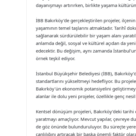
dayanışmayı artırırken, birlikte yaşama kültürün
İBB Bakırköy’de gerçekleştirilen projeler, ilçeni
yaşamının temel taşlarını atmaktadır. Tarihî do
sağlanarak sürdürülebilir bir yaşam alanı yaratıl
anlamda değil, sosyal ve kültürel açıdan da yen
edecektir. Bu değişim, aynı zamanda İstanbul’un
örnek teşkil ediyor.
İstanbul Büyükşehir Belediyesi (İBB), Bakırköy’d
standartlarını yükseltmeyi hedefliyor. Bu projel
Bakırköy’ün ekonomik potansiyelini geliştirmeyi
alanlar ile dolu yeni projeler, özellikle genç nesi
Kentsel dönüşüm projeleri, Bakırköy’deki tari
yaratmayı amaçlıyor. Mevcut yapılar, çevreye du
de göz önünde bulunduruluyor. Bu süreçte yere
canlılığını artıracak bir başka önemli faktör olar