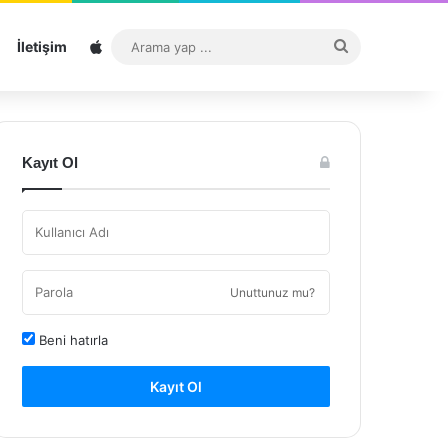
Sitemap
Arama
İletişim
yap
...
Kayıt Ol
Unuttunuz mu?
Beni hatırla
Kayıt Ol