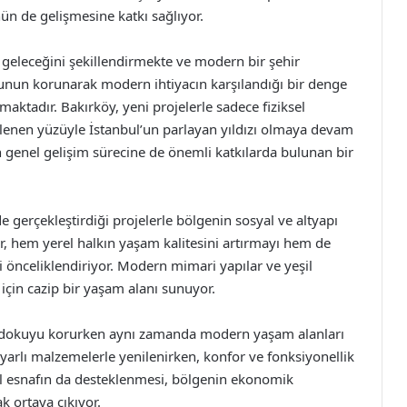
ün de gelişmesine katkı sağlıyor.
n geleceğini şekillendirmekte ve modern bir şehir
kunun korunarak modern ihtiyacın karşılandığı bir denge
maktadır. Bakırköy, yeni projelerle sadece fiziksel
ilenen yüzüyle İstanbul’un parlayan yıldızı olmaya devam
 genel gelişim sürecine de önemli katkılarda bulunan bir
e gerçekleştirdiği projelerle bölgenin sosyal ve altyapı
er, hem yerel halkın yaşam kalitesini artırmayı hem de
 önceliklendiriyor. Modern mimari yapılar ve yeşil
l için cazip bir yaşam alanı sunuyor.
hi dokuyu korurken aynı zamanda modern yaşam alanları
yarlı malzemelerle yenilenirken, konfor ve fonksiyonellik
l esnafın da desteklenmesi, bölgenin ekonomik
ak ortaya çıkıyor.