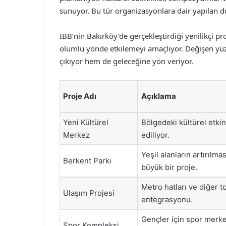
sunuyor. Bu tür organizasyonlara dair yapılan duy
İBB’nin Bakırköy’de gerçekleştirdiği yenilikçi pr
olumlu yönde etkilemeyi amaçlıyor. Değişen yüzl
çıkıyor hem de geleceğine yön veriyor.
Proje Adı
Açıklama
Yeni Kültürel
Bölgedeki kültürel etkinl
Merkez
ediliyor.
Yeşil alanların artırılma
Berkent Parkı
büyük bir proje.
Metro hatları ve diğer t
Ulaşım Projesi
entegrasyonu.
Gençler için spor merkez
Spor Kompleksi