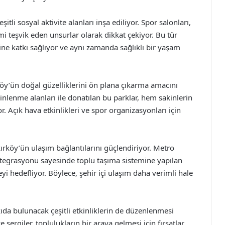
itli sosyal aktivite alanları inşa ediliyor. Spor salonları,
imi teşvik eden unsurlar olarak dikkat çekiyor. Bu tür
ine katkı sağlıyor ve aynı zamanda sağlıklı bir yaşam
köy’ün doğal güzelliklerini ön plana çıkarma amacını
dinlenme alanları ile donatılan bu parklar, hem sakinlerin
r. Açık hava etkinlikleri ve spor organizasyonları için
ırköy’ün ulaşım bağlantılarını güçlendiriyor. Metro
 entegrasyonu sayesinde toplu taşıma sistemine yapılan
eyi hedefliyor. Böylece, şehir içi ulaşım daha verimli hale
ıda bulunacak çeşitli etkinliklerin de düzenlenmesi
 sergiler, toplulukların bir araya gelmesi için fırsatlar