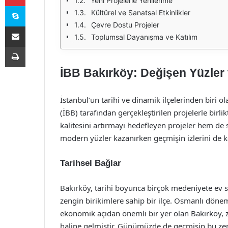
Yeni Projelerle Yenilenme
Skype
Kültürel ve Sanatsal Etkinlikler
Çevre Dostu Projeler
E-Posta ile paylaş
Toplumsal Dayanışma ve Katılım
Yazdır
İBB Bakırköy: Değişen Yüzler 
İstanbul’un tarihi ve dinamik ilçelerinden biri o
(İBB) tarafından gerçekleştirilen projelerle bir
kalitesini artırmayı hedefleyen projeler hem de 
modern yüzler kazanırken geçmişin izlerini de 
Tarihsel Bağlar
Bakırköy, tarihi boyunca birçok medeniyete ev 
zengin birikimlere sahip bir ilçe. Osmanlı dönemi
ekonomik açıdan önemli bir yer olan Bakırköy, 
haline gelmiştir. Günümüzde de geçmişin bu zengi