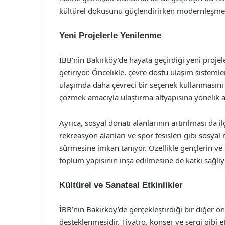
kültürel dokusunu güçlendirirken modernleşme s
Yeni Projelerle Yenilenme
İBB’nin Bakırköy’de hayata geçirdiği yeni projel
getiriyor. Öncelikle, çevre dostu ulaşım sistemler
ulaşımda daha çevreci bir seçenek kullanmasını s
çözmek amacıyla ulaştırma altyapısına yönelik atı
Ayrıca, sosyal donatı alanlarının artırılması da i
rekreasyon alanları ve spor tesisleri gibi sosyal
sürmesine imkan tanıyor. Özellikle gençlerin ve ç
toplum yapısının inşa edilmesine de katkı sağlıy
Kültürel ve Sanatsal Etkinlikler
İBB’nin Bakırköy’de gerçekleştirdiği bir diğer öne
desteklenmesidir. Tiyatro, konser ve sergi gibi etk