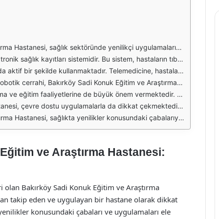
p bir kurum olarak, sağlık hizmetlerinin kalitesini artırmayı hedeflemektedir. Yenilikçi yaklaşımlar, hastaların daha hızlı ve etkili bir şekilde tedavi edilmesini sağlamakta, aynı zamanda sağlık profesyonellerinin iş yükünü hafifletmektedir.
ılmaktadır. Böylece, hekimler hastalarının durumunu hızlı bir şekilde değerlendirebilir ve gerekli müdahaleleri zamanında gerçekleştirebilir. Elektronik sağlık kayıtları, veri güvenliğini de artırmakta ve hasta mahremiyetini korumaktadır.
ne olanak tanımaktadır. Bu uygulama, özellikle erişim sorunları yaşayan hastalar için büyük bir avantaj sağlamaktadır. Hastalar, evlerinden çıkmadan uzman görüşü alabilmekte ve sağlık durumlarını takip edebilmektedir.
aziv teknikler kullanarak daha az kanama, daha kısa iyileşme süresi ve daha az komplikasyon riski sunmaktadır. Bu yöntem, özellikle onkoloji, üroloji ve jinekoloji alanlarında etkili sonuçlar vermektedir.
ayı amaçlamakta, yenilikçi yöntemlerin uygulanmasına katkı sağlamaktadır. Ayrıca, hastane bünyesinde gerçekleştirilen araştırmalar, sağlık alanındaki yeniliklerin geliştirilmesine ve uygulanmasına yardımcı olmaktadır.
imliliği ve atık yönetimi konularında çeşitli projeler hayata geçirilmektedir. Bu sayede hastane, hem çevreye duyarlı bir kurum olarak öne çıkmakta hem de toplum sağlığına katkı sağlamaktadır.
ık kayıtları, telemedicine uygulamaları, robotik cerrahi yöntemleri ve eğitim faaliyetleri ile hastane, hasta memnuniyetini artırmayı ve sağlık hizmetlerinin kalitesini yükseltmeyi hedeflemektedir.
Eğitim ve Araştırma Hastanesi:
ri olan Bakırköy Sadi Konuk Eğitim ve Araştırma
dan takip eden ve uygulayan bir hastane olarak dikkat
enilikler konusundaki çabaları ve uygulamaları ele