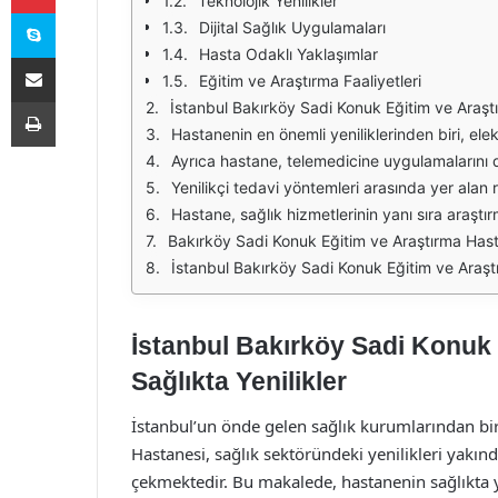
Teknolojik Yenilikler
Skype
Dijital Sağlık Uygulamaları
Hasta Odaklı Yaklaşımlar
E-Posta ile paylaş
Eğitim ve Araştırma Faaliyetleri
Yazdır
İstanbul Bakırköy Sadi Konuk Eğitim ve Araştırma Hastanesi, sağlık sektöründe yenilikçi uygulamalarıyla dikkat çekmektedir. Hastane, modern tıbbi teknolojilere ve hasta odaklı hizmet anlayışına sahi
Hastanenin en önemli yeniliklerinden biri, elektronik sağlık kayıtları sistemidir. Bu sistem, hastaların tıbbi geçmişini, tedavi süreçlerini ve ilaçlarını dijital ortamda takip etmeyi mümkün k
Ayrıca hastane, telemedicine uygulamalarını da aktif bir şekilde kullanmaktadır. Telemedicine, hastaların uzaktan doktorlarla iletişim kurarak sağlık sorunlarını danışabilmesi
Yenilikçi tedavi yöntemleri arasında yer alan robotik cerrahi, Bakırköy Sadi Konuk Eğitim ve Araştırma Hastanesi'nde de uygulanmaktadır. Robotik cerrahi, minimal inv
Hastane, sağlık hizmetlerinin yanı sıra araştırma ve eğitim faaliyetlerine de büyük önem vermektedir. Eğitim programları, sağlık profesyonellerinin bilgi ve becerilerini artırm
Bakırköy Sadi Konuk Eğitim ve Araştırma Hastanesi, çevre dostu uygulamalarla da dikkat çekmektedir. Sürdürülebilir sağlık hizmetleri anlayışıyla, enerji ver
İstanbul Bakırköy Sadi Konuk Eğitim ve Araştırma Hastanesi, sağlıkta yenilikler konusundaki çabalarıyla örnek bir kurum olarak bilinmektedir. Elektronik sağl
İstanbul Bakırköy Sadi Konuk 
Sağlıkta Yenilikler
İstanbul’un önde gelen sağlık kurumlarından bi
Hastanesi, sağlık sektöründeki yenilikleri yakın
çekmektedir. Bu makalede, hastanenin sağlıkta y