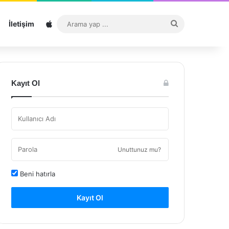
Sitemap
Arama
İletişim
yap
...
Kayıt Ol
Unuttunuz mu?
Beni hatırla
Kayıt Ol