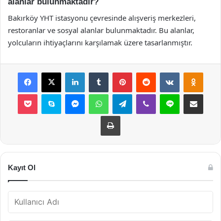
alanlar bulunmaktadır?
Bakırköy YHT istasyonu çevresinde alışveriş merkezleri,
restoranlar ve sosyal alanlar bulunmaktadır. Bu alanlar,
yolcuların ihtiyaçlarını karşılamak üzere tasarlanmıştır.
Facebook
X
LinkedIn
Tumblr
Pinterest
Reddit
VKontakte
Odnok
Pocket
Skype
Messenger
WhatsApp
Telegram
Viber
Line
E-Posta ile payla
Yazdır
Kayıt Ol