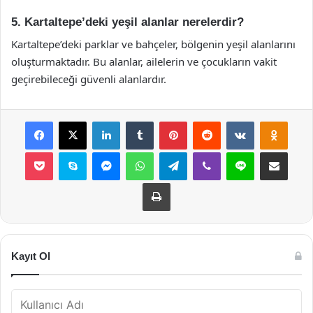
5. Kartaltepe’deki yeşil alanlar nerelerdir?
Kartaltepe’deki parklar ve bahçeler, bölgenin yeşil alanlarını
oluşturmaktadır. Bu alanlar, ailelerin ve çocukların vakit
geçirebileceği güvenli alanlardır.
Facebook
X
LinkedIn
Tumblr
Pinterest
Reddit
VKontakte
Odnok
Pocket
Skype
Messenger
WhatsApp
Telegram
Viber
Line
E-Posta ile payla
Yazdır
Kayıt Ol