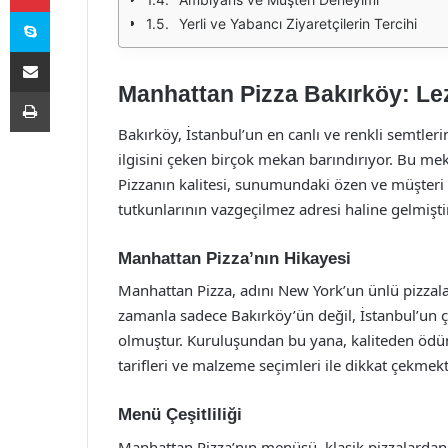
Skype
Yerli ve Yabancı Ziyaretçilerin Tercihi
E-Posta ile paylaş
Manhattan Pizza Bakırköy: Le
Yazdır
Bakırköy, İstanbul’un en canlı ve renkli semtleri
ilgisini çeken birçok mekan barındırıyor. Bu me
Pizzanın kalitesi, sunumundaki özen ve müşteri
tutkunlarının vazgeçilmez adresi haline gelmiştir
Manhattan Pizza’nın Hikayesi
Manhattan Pizza, adını New York’un ünlü pizzala
zamanla sadece Bakırköy’ün değil, İstanbul’un çe
olmuştur. Kuruluşundan bu yana, kaliteden öd
tarifleri ve malzeme seçimleri ile dikkat çekmekt
Menü Çeşitliliği
Manhattan Pizza’nın menüsü, klasik pizzalardan ö