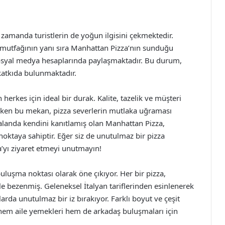
 zamanda turistlerin de yoğun ilgisini çekmektedir.
k mutfağının yanı sıra Manhattan Pizza’nın sunduğu
sosyal medya hesaplarında paylaşmaktadır. Bu durum,
katkıda bulunmaktadır.
herkes için ideal bir durak. Kalite, tazelik ve müşteri
çeken bu mekan, pizza severlerin mutlaka uğraması
alanda kendini kanıtlamış olan Manhattan Pizza,
oktaya sahiptir. Eğer siz de unutulmaz bir pizza
’yı ziyaret etmeyi unutmayın!
uluşma noktası olarak öne çıkıyor. Her bir pizza,
e bezenmiş. Geleneksel İtalyan tariflerinden esinlenerek
arda unutulmaz bir iz bırakıyor. Farklı boyut ve çeşit
hem aile yemekleri hem de arkadaş buluşmaları için