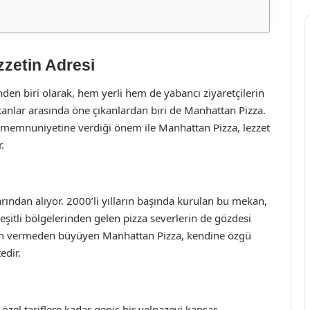
zzetin Adresi
nden biri olarak, hem yerli hem de yabancı ziyaretçilerin
kanlar arasında öne çıkanlardan biri de Manhattan Pizza.
 memnuniyetine verdiği önem ile Manhattan Pizza, lezzet
.
rından alıyor. 2000’li yılların başında kurulan bu mekan,
şitli bölgelerinden gelen pizza severlerin de gözdesi
ün vermeden büyüyen Manhattan Pizza, kendine özgü
edir.
zel tariflere kadar geniş bir yelpazeyi kapsar.