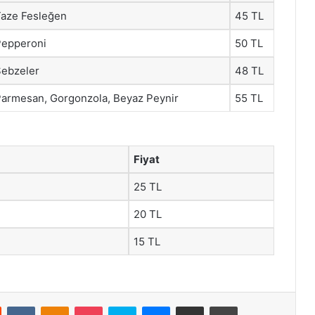
Taze Fesleğen
45 TL
Pepperoni
50 TL
Sebzeler
48 TL
Parmesan, Gorgonzola, Beyaz Peynir
55 TL
Fiyat
25 TL
20 TL
15 TL
st
Reddit
VKontakte
Odnoklassniki
Pocket
Skype
Messenger
E-Posta ile paylaş
Yazdır