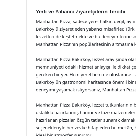
Yerli ve Yabancı Ziyaretçilerin Tercihi
Manhattan Pizza, sadece yerel halkın değil, aynı
Bakırköy’ü ziyaret eden yabancı misafirler, Tür
lezzetleri de keşfetmekte ve bu deneyimlerini 
Manhattan Pizza’nın popülaritesinin artmasına 
Manhattan Pizza Bakırköy, lezzet arayışında olan 
memnuniyeti odaklı hizmet anlayışı ile dikkat 
gereken bir yer. Hem yerel hem de uluslararası 
Bakırköy’ün gastronomi haritasında önemli bir n
deneyimi yaşamak istiyorsanız, Manhattan Pizza
Manhattan Pizza Bakırköy, lezzet tutkunlarının b
ustalıkla hazırlanmış hamur ve taze malzemelerl
hazırlanan pizzalar, özgün tatlar sunarak damakl
seçenekleriyle her zevke hitap eden bu mekân, 
ideal bir atmosfer sunuyor.