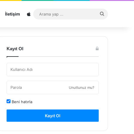
Sitemap
Arama
İletişim
yap
...
Kayıt Ol
Unuttunuz mu?
Beni hatırla
Kayıt Ol