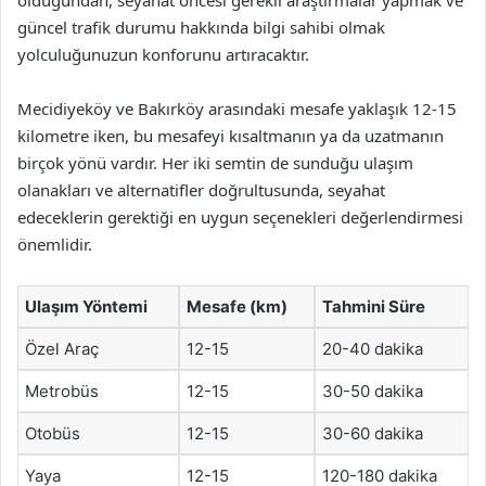
olduğundan, seyahat öncesi gerekli araştırmalar yapmak ve
güncel trafik durumu hakkında bilgi sahibi olmak
yolculuğunuzun konforunu artıracaktır.
Mecidiyeköy ve Bakırköy arasındaki mesafe yaklaşık 12-15
kilometre iken, bu mesafeyi kısaltmanın ya da uzatmanın
birçok yönü vardır. Her iki semtin de sunduğu ulaşım
olanakları ve alternatifler doğrultusunda, seyahat
edeceklerin gerektiği en uygun seçenekleri değerlendirmesi
önemlidir.
Ulaşım Yöntemi
Mesafe (km)
Tahmini Süre
Özel Araç
12-15
20-40 dakika
Metrobüs
12-15
30-50 dakika
Otobüs
12-15
30-60 dakika
Yaya
12-15
120-180 dakika