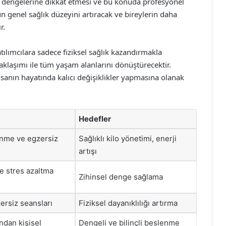
ik dengelerine dikkat etmesi ve bu konuda profesyonel
 genel sağlık düzeyini artıracak ve bireylerin daha
r.
ılımcılara sadece fiziksel sağlık kazandırmakla
klaşımı ile tüm yaşam alanlarını dönüştürecektir.
nsanın hayatında kalıcı değişiklikler yapmasına olanak
Hedefler
enme ve egzersiz
Sağlıklı kilo yönetimi, enerji
artışı
le stres azaltma
Zihinsel denge sağlama
ersiz seansları
Fiziksel dayanıklılığı artırma
dan kişisel
Dengeli ve bilinçli beslenme