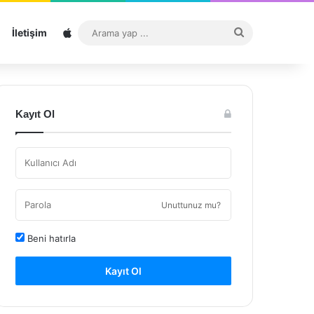
Sitemap
Arama
İletişim
yap
...
Kayıt Ol
Unuttunuz mu?
Beni hatırla
Kayıt Ol