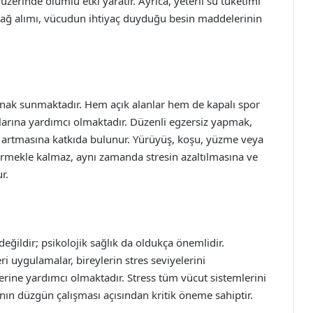
üzerinde olumlu etki yaratır. Ayrıca, yeterli su tüketimi
 yağ alımı, vücudun ihtiyaç duyduğu besin maddelerinin
anak sunmaktadır. Hem açık alanlar hem de kapalı spor
rmalarına yardımcı olmaktadır. Düzenli egzersiz yapmak,
artmasına katkıda bulunur. Yürüyüş, koşu, yüzme veya
iştirmekle kalmaz, aynı zamanda stresin azaltılmasına ve
r.
 değildir; psikolojik sağlık da oldukça önemlidir.
 uygulamalar, bireylerin stres seviyelerini
elerine yardımcı olmaktadır. Stress tüm vücut sistemlerini
ın düzgün çalışması açısından kritik öneme sahiptir.