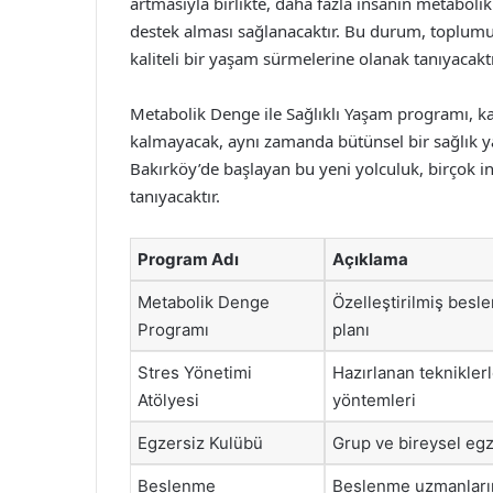
artmasıyla birlikte, daha fazla insanın metabol
destek alması sağlanacaktır. Bu durum, toplumun
kaliteli bir yaşam sürmelerine olanak tanıyacaktı
Metabolik Denge ile Sağlıklı Yaşam programı, kat
kalmayacak, aynı zamanda bütünsel bir sağlık ya
Bakırköy’de başlayan bu yeni yolculuk, birçok i
tanıyacaktır.
Program Adı
Açıklama
Metabolik Denge
Özelleştirilmiş besl
Programı
planı
Stres Yönetimi
Hazırlanan teknikler
Atölyesi
yöntemleri
Egzersiz Kulübü
Grup ve bireysel egz
Beslenme
Beslenme uzmanların