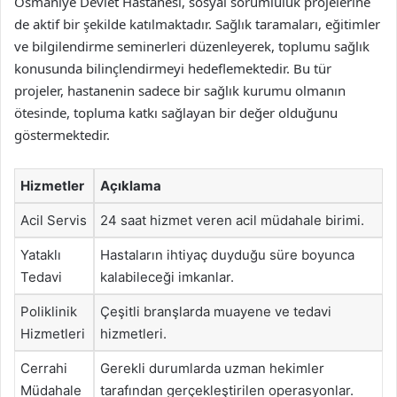
Osmaniye Devlet Hastanesi, sosyal sorumluluk projelerine
de aktif bir şekilde katılmaktadır. Sağlık taramaları, eğitimler
ve bilgilendirme seminerleri düzenleyerek, toplumu sağlık
konusunda bilinçlendirmeyi hedeflemektedir. Bu tür
projeler, hastanenin sadece bir sağlık kurumu olmanın
ötesinde, topluma katkı sağlayan bir değer olduğunu
göstermektedir.
Hizmetler
Açıklama
Acil Servis
24 saat hizmet veren acil müdahale birimi.
Yataklı
Hastaların ihtiyaç duyduğu süre boyunca
Tedavi
kalabileceği imkanlar.
Poliklinik
Çeşitli branşlarda muayene ve tedavi
Hizmetleri
hizmetleri.
Cerrahi
Gerekli durumlarda uzman hekimler
Müdahale
tarafından gerçekleştirilen operasyonlar.