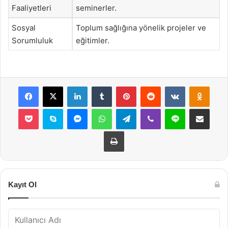
Faaliyetleri
seminerler.
Sosyal
Toplum sağlığına yönelik projeler ve
Sorumluluk
eğitimler.
Facebook
X
LinkedIn
Tumblr
Pinterest
Reddit
VKontakte
Odnok
Pocket
Skype
Messenger
WhatsApp
Telegram
Viber
Line
E-Posta ile payla
Yazdır
Kayıt Ol