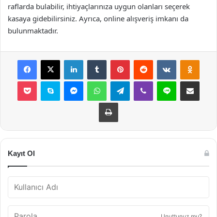
raflarda bulabilir, ihtiyaçlarınıza uygun olanları seçerek
kasaya gidebilirsiniz. Ayrıca, online alışveriş imkanı da
bulunmaktadır.
Facebook
X
LinkedIn
Tumblr
Pinterest
Reddit
VKontakte
Odnok
Pocket
Skype
Messenger
WhatsApp
Telegram
Viber
Line
E-Posta ile payla
Yazdır
Kayıt Ol
Unuttunuz mu?