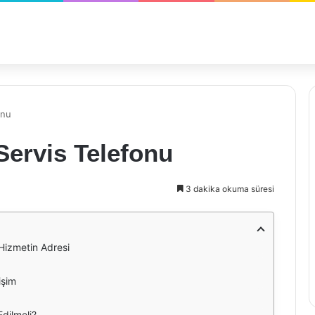
onu
ervis Telefonu
3 dakika okuma süresi
Hizmetin Adresi
işim
dilmeli?