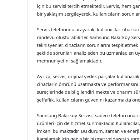
için bu servisi tercih etmektedir. Servis, hem ga
bir yaklaşım sergileyerek, kullanıcıların sorunla
Servis telefonunu arayarak, kullanıcılar cihazlar
randevu oluşturabilirler. Samsung Bakırköy Servi
teknisyenler, cihazların sorunlarını tespit etmek 
şekilde sorunları analiz eden bu uzmanlar, en u
memnuniyetini sağlamaktadır.
Ayrıca, servis, orijinal yedek parçalar kullanar
cihazların ömrünü uzatmakta ve performansını ar
süreçlerinde de bilgilendirilmekte ve onarım sü
şeffaflık, kullanıcıların güvenini kazanmakta ön
Samsung Bakırköy Servisi, sadece telefon onarıml
ürünleri için de hizmet sunmaktadır. Kullanıcılar
imkanı bulmaktadır. Bu durum, zaman ve enerji ta
karşılamak için geniş bir hizmet yelpazesi sunma