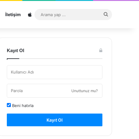
Sitemap
Arama
İletişim
yap
...
Kayıt Ol
Unuttunuz mu?
Beni hatırla
Kayıt Ol