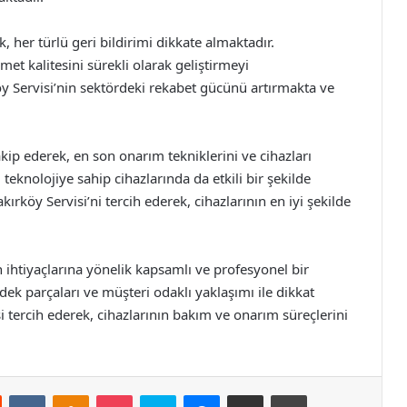
 her türlü geri bildirimi dikkate almaktadır.
met kalitesini sürekli olarak geliştirmeyi
 Servisi’nin sektördeki rekabet gücünü artırmakta ve
akip ederek, en son onarım tekniklerini ve cihazları
teknolojiye sahip cihazlarında da etkili bir şekilde
ırköy Servisi’ni tercih ederek, cihazlarının en iyi şekilde
 ihtiyaçlarına yönelik kapsamlı ve profesyonel bir
ek parçaları ve müşteri odaklı yaklaşımı ile dikkat
si tercih ederek, cihazlarının bakım ve onarım süreçlerini
st
Reddit
VKontakte
Odnoklassniki
Pocket
Skype
Messenger
E-Posta ile paylaş
Yazdır