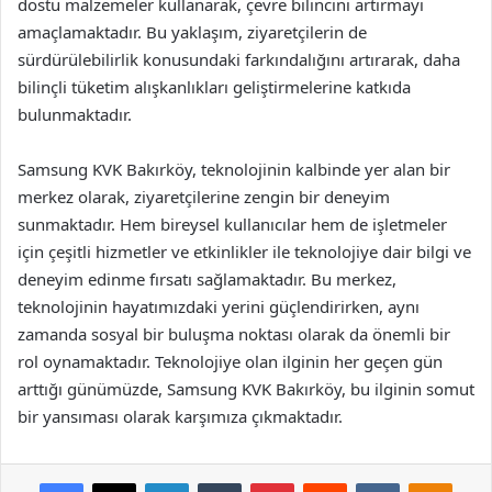
dostu malzemeler kullanarak, çevre bilincini artırmayı
amaçlamaktadır. Bu yaklaşım, ziyaretçilerin de
sürdürülebilirlik konusundaki farkındalığını artırarak, daha
bilinçli tüketim alışkanlıkları geliştirmelerine katkıda
bulunmaktadır.
Samsung KVK Bakırköy, teknolojinin kalbinde yer alan bir
merkez olarak, ziyaretçilerine zengin bir deneyim
sunmaktadır. Hem bireysel kullanıcılar hem de işletmeler
için çeşitli hizmetler ve etkinlikler ile teknolojiye dair bilgi ve
deneyim edinme fırsatı sağlamaktadır. Bu merkez,
teknolojinin hayatımızdaki yerini güçlendirirken, aynı
zamanda sosyal bir buluşma noktası olarak da önemli bir
rol oynamaktadır. Teknolojiye olan ilginin her geçen gün
arttığı günümüzde, Samsung KVK Bakırköy, bu ilginin somut
bir yansıması olarak karşımıza çıkmaktadır.
Facebook
X
LinkedIn
Tumblr
Pinterest
Reddit
VKontakte
Odnok