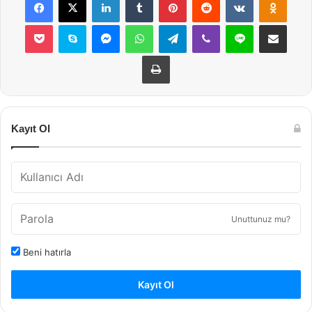
Pocket
Skype
Messenger
WhatsApp
Telegram
Viber
Line
E-Posta ile payla
Yazdır
Kayıt Ol
Unuttunuz mu?
Beni hatırla
Kayıt Ol