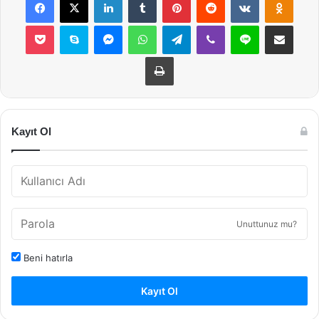
Pocket
Skype
Messenger
WhatsApp
Telegram
Viber
Line
E-Posta ile payla
Yazdır
Kayıt Ol
Unuttunuz mu?
Beni hatırla
Kayıt Ol