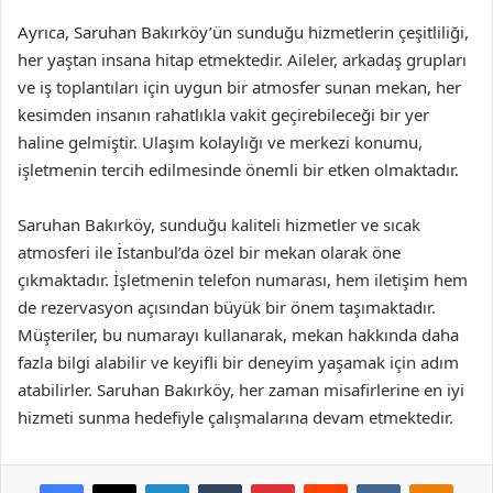
Ayrıca, Saruhan Bakırköy’ün sunduğu hizmetlerin çeşitliliği,
her yaştan insana hitap etmektedir. Aileler, arkadaş grupları
ve iş toplantıları için uygun bir atmosfer sunan mekan, her
kesimden insanın rahatlıkla vakit geçirebileceği bir yer
haline gelmiştir. Ulaşım kolaylığı ve merkezi konumu,
işletmenin tercih edilmesinde önemli bir etken olmaktadır.
Saruhan Bakırköy, sunduğu kaliteli hizmetler ve sıcak
atmosferi ile İstanbul’da özel bir mekan olarak öne
çıkmaktadır. İşletmenin telefon numarası, hem iletişim hem
de rezervasyon açısından büyük bir önem taşımaktadır.
Müşteriler, bu numarayı kullanarak, mekan hakkında daha
fazla bilgi alabilir ve keyifli bir deneyim yaşamak için adım
atabilirler. Saruhan Bakırköy, her zaman misafirlerine en iyi
hizmeti sunma hedefiyle çalışmalarına devam etmektedir.
Facebook
X
LinkedIn
Tumblr
Pinterest
Reddit
VKontakte
Odnok