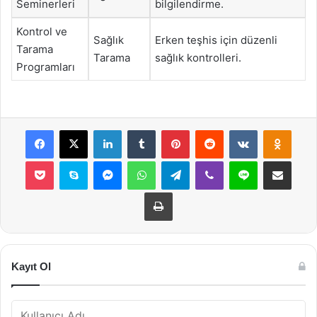
Seminerleri
bilgilendirme.
Kontrol ve
Sağlık
Erken teşhis için düzenli
Tarama
Tarama
sağlık kontrolleri.
Programları
Facebook
X
LinkedIn
Tumblr
Pinterest
Reddit
VKontakte
Odnok
Pocket
Skype
Messenger
WhatsApp
Telegram
Viber
Line
E-Posta ile payla
Yazdır
Kayıt Ol