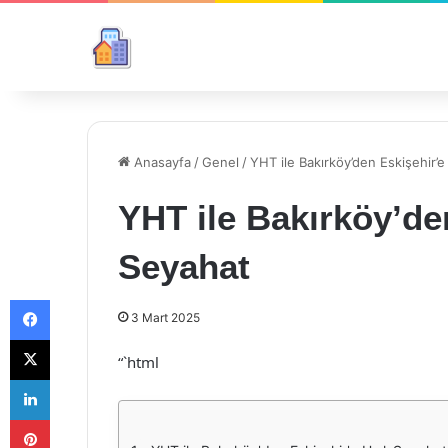
Anasayfa
/
Genel
/
YHT ile Bakırköy’den Eskişehir’e
YHT ile Bakırköy’den
Seyahat
Facebook
3 Mart 2025
X
“`html
LinkedIn
Pinterest