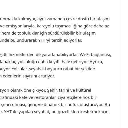
ı sunmakla kalmıyor, aynı zamanda çevre dostu bir ulaşım
i ve emisyonlarıyla, karayolu taşımacılığına göre daha az
 hem de topluluklar için sürdürülebilir bir ulaşım
ünde bulundurarak YHT’yi tercih ediyorlar.
itli hizmetlerden de yararlanabiliyorlar. Wi-Fi bağlantısı,
anaklar, yolculuğu daha keyifli hale getiriyor. Ayrıca,
uyor. Yolcular, seyahat boyunca rahat bir şekilde
h edenlerin sayısını artırıyor.
syon olarak öne çıkıyor. Şehir, tarihi ve kültürel
etrafındaki kafe ve restoranlar, ziyaretçilere hoş bir
e şehri olması, genç ve dinamik bir nüfus oluşturuyor. Bu
r. YHT ile yapılan seyahat, bu güzellikleri keşfetmek için