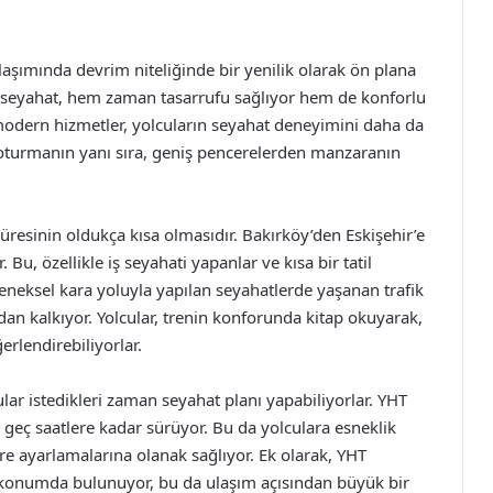
laşımında devrim niteliğinde bir yenilik olarak ön plana
zlı seyahat, hem zaman tasarrufu sağlıyor hem de konforlu
odern hizmetler, yolcuların seyahat deneyimini daha da
rda oturmanın yanı sıra, geniş pencerelerden manzaranın
üresinin oldukça kısa olmasıdır. Bakırköy’den Eskişehir’e
 Bu, özellikle iş seyahati yapanlar ve kısa bir tatil
eleneksel kara yoluyla yapılan seyahatlerde yaşanan trafik
adan kalkıyor. Yolcular, trenin konforunda kitap okuyarak,
rlendirebiliyorlar.
ular istedikleri zaman seyahat planı yapabiliyorlar. YHT
e geç saatlere kadar sürüyor. Bu da yolculara esneklik
re ayarlamalarına olanak sağlıyor. Ek olarak, YHT
n konumda bulunuyor, bu da ulaşım açısından büyük bir