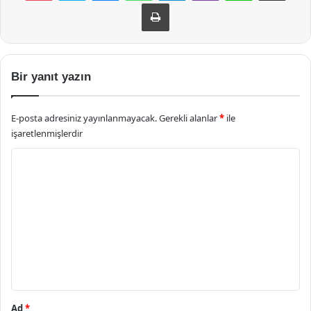
Yazdır
Bir yanıt yazın
E-posta adresiniz yayınlanmayacak.
Gerekli alanlar
*
ile
işaretlenmişlerdir
Y
o
r
u
m
*
Ad
*