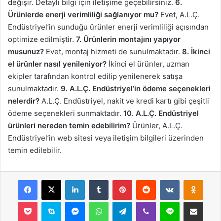
değişir. Detaylı bilgi için iletişime geçebilirsiniz.
6.
Ürünlerde enerji verimliliği sağlanıyor mu?
Evet, A.L.Ç.
Endüstriyel’in sunduğu ürünler enerji verimliliği açısından
optimize edilmiştir.
7. Ürünlerin montajını yapıyor
musunuz?
Evet, montaj hizmeti de sunulmaktadır.
8. İkinci
el ürünler nasıl yenileniyor?
İkinci el ürünler, uzman
ekipler tarafından kontrol edilip yenilenerek satışa
sunulmaktadır.
9. A.L.Ç. Endüstriyel’in ödeme seçenekleri
nelerdir?
A.L.Ç. Endüstriyel, nakit ve kredi kartı gibi çeşitli
ödeme seçenekleri sunmaktadır.
10. A.L.Ç. Endüstriyel
ürünleri nereden temin edebilirim?
Ürünler, A.L.Ç.
Endüstriyel’in web sitesi veya iletişim bilgileri üzerinden
temin edilebilir.
Facebook
X
LinkedIn
Tumblr
Pinterest
Reddit
VKontakte
Odnok
Pocket
Skype
Messenger
WhatsApp
Telegram
Viber
Line
E-Posta ile payla