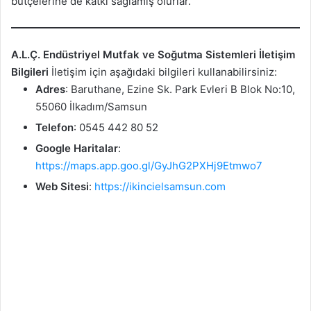
bütçelerine de katkı sağlamış olurlar.
A.L.Ç. Endüstriyel Mutfak ve Soğutma Sistemleri İletişim
Bilgileri
İletişim için aşağıdaki bilgileri kullanabilirsiniz:
Adres
: Baruthane, Ezine Sk. Park Evleri B Blok No:10,
55060 İlkadım/Samsun
Telefon
: 0545 442 80 52
Google Haritalar
:
https://maps.app.goo.gl/GyJhG2PXHj9Etmwo7
Web Sitesi
:
https://ikincielsamsun.com