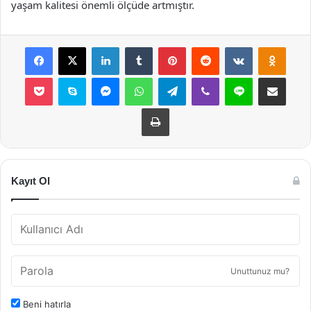
yaşam kalitesi önemli ölçüde artmıştır.
Facebook
X
LinkedIn
Tumblr
Pinterest
Reddit
VKontakte
Odnok
Pocket
Skype
Messenger
WhatsApp
Telegram
Viber
Line
E-Posta ile payla
Yazdır
Kayıt Ol
Unuttunuz mu?
Beni hatırla