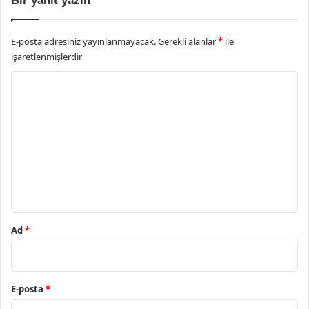
Bir yanıt yazın
E-posta adresiniz yayınlanmayacak.
Gerekli alanlar
*
ile
işaretlenmişlerdir
Y
o
r
u
m
*
Ad
*
E-posta
*