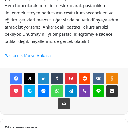
Hem hobi olarak hem de meslek olarak pastacılıkla
ilgilenmek isteyen herkes için çeşitli kurs seçenekleri ve
eğitim içerikleri mevcut. Eğer siz de bu tatlı dünyaya adım
atmak istiyorsanız, Ankara’daki pastacılık kursları sizi
bekliyor. Unutmayın, iyi bir pastacılık eğitimiyle sadece
tatlılar değil, hayalleriniz de gerçek olabilir!
Pastacılık Kursu Ankara
Facebook
X
LinkedIn
Tumblr
Pinterest
Reddit
VKontakte
Odnok
Pocket
Skype
Messenger
WhatsApp
Telegram
Viber
Line
E-Posta ile payla
Yazdır